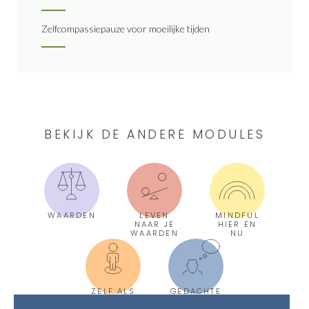
Zelfcompassiepauze voor moeilijke tijden
BEKIJK DE ANDERE MODULES
WAARDEN
LEVEN
MINDFUL
NAAR JE
HIER EN
WAARDEN
NU
ZELF ALS
GEDACHTE
CONTEXT
N