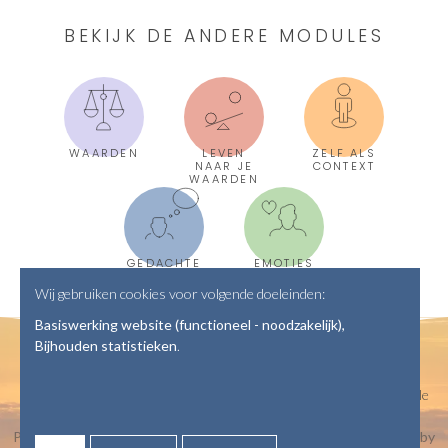
BEKIJK DE ANDERE MODULES
WAARDEN
LEVEN
ZELF ALS
NAAR JE
CONTEXT
WAARDEN
GEDACHTE
EMOTIES
N
Wij gebruiken cookies voor volgende doeleinden:
Basiswerking website (functioneel - noodzakelijk),
Bijhouden statistieken
.
© Copyright 2026 | Vaardig leven •
onlinehulp@ahasverus.be
• Alle
rechten voorbehouden
Privacyverklaring
•
Webdesign door Zenjoy in Leuven
•
Powered by