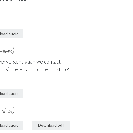
oad audio
lies)
Vervolgens gaan we contact
assionele aandacht en in stap 4
oad audio
lies)
oad audio
Download pdf