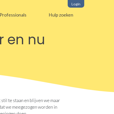
Login
Professionals
Hulp zoeken
r en nu
 stil te staan en blijven we maar
 dat we meegezogen worden in
efeningen doen.