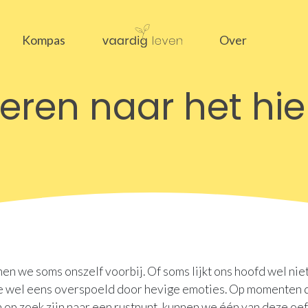
Kompas
Over
eren naar het hie
en we soms onszelf voorbij. Of soms lijkt ons hoofd wel niet
e wel eens overspoeld door hevige emoties. Op momenten
 op zoek zijn naar een rustpunt, kunnen we één van deze o