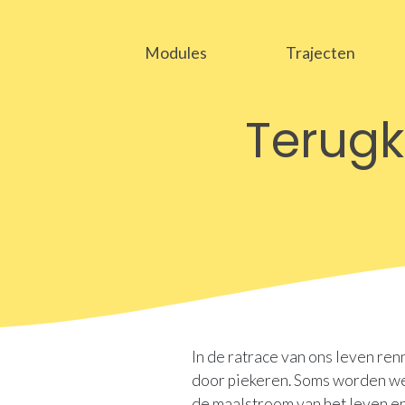
Modules
Trajecten
Terugk
In de ratrace van ons leven renn
door piekeren. Soms worden w
de maalstroom van het leven en