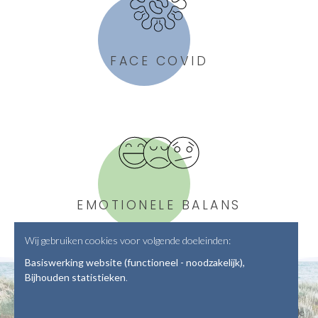
FACE COVID
EMOTIONELE BALANS
Wij gebruiken cookies voor volgende doeleinden:
Basiswerking website (functioneel - noodzakelijk),
Bijhouden statistieken
.
© Copyright 2026 | Vaardig leven •
onlinehulp@ahasverus.be
• Alle