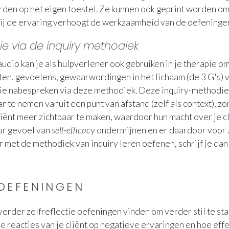
en op het eigen toestel. Ze kunnen ook geprint worden om
n bij de ervaring verhoogt de werkzaamheid van de oefeninge
ie via de
inquiry
methodiek
udio kan je als hulpverlener ook gebruiken in je therapie o
en, gevoelens, gewaarwordingen in het lichaam (de 3 G's) van
pie nabespreken via deze methodiek. Deze inquiry-methodiek 
 te nemen vanuit een punt van afstand (zelf als context), z
iënt meer zichtbaar te maken, waardoor hun macht over je 
ar gevoel van
self-efficac
y ondermijnen en er daardoor voor 
r met de methodiek van inquiry leren oefenen, schrijf je dan
 OEFENINGEN
e verder zelfreflectie oefeningen vinden om verder stil te st
 reacties van je cliënt op negatieve ervaringen en hoe effe