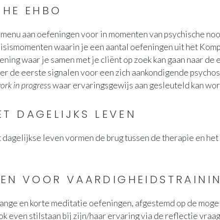
SHE EHBO
emenu aan oefeningen voor in momenten van psychische nood
sismomenten waarin je een aantal oefeningen uit het Kompas
ening waar je samen met je cliënt op zoek kan gaan naar de 
n er de eerste signalen voor een zich aankondigende psychos
ork in progres
s waar ervaringsgewijs aan gesleuteld kan wo
ET DAGELIJKS LEVEN
 dagelijkse leven vormen de brug tussen de therapie en het 
GEN VOOR VAARDIGHEIDSTRAINI
 lange en korte meditatie oefeningen, afgestemd op de mogel
k even stilstaan bij zijn/haar ervaring via de reflectie vra