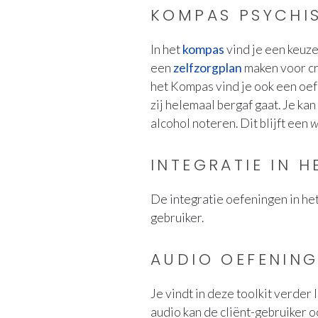
KOMPAS PSYCHI
In het
kompas
vind je een keuz
een
zelfzorgplan
maken voor cri
het Kompas vind je ook een oef
zij helemaal bergaf gaat. Je ka
alcohol noteren. Dit blijft een
w
INTEGRATIE IN H
De integratie oefeningen in het
gebruiker.
AUDIO OEFENIN
Je vindt in deze toolkit verder
audio kan de cliënt-gebruiker oo