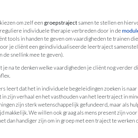
 kiezen om zelf een
groepstraject
samen te stellen en hier
 reguliere individuele therapie verbreden door in de
modul
liënt tools in handen te geven om vaardigheden te trainen die
voor je cliënt een geïndividualiseerde leertraject samenst
n de snellink mee te geven).
t je na te denken welke vaardigheden je cliënt nog verder di
flex.
rs leert dat het in individuele begeleidingen zoeken is naa
 in zijn verhaal en het vasthouden van het leertraject in m
ingen zijn sterk wetenschappelijk gefundeerd, maar als hul
ijd makkelijk. We willen ook graag als mens present zijn voor
het dan handiger zijn om in groep met een traject te werken