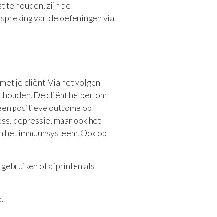
 te houden, zijn de
bespreking van de oefeningen via
et je cliënt. Via het volgen
sthouden. De cliënt helpen om
 een positieve outcome op
ess, depressie, maar ook het
an het immuunsysteem. Ook op
 gebruiken of afprinten als
.