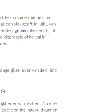
. Je kan samen met je cliënt
 een plek geeft. In luik 1 van
eerste
signalen
alvorens hij of
e, depressie of herval in
rden.
dagelijkse leven van de cliënt-
NG
ijkheden van je cliënt. Na elke
agjes die online ingevuld kunnen