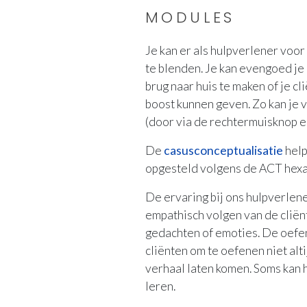
MODULES
Je kan er als hulpverlener voor
te blenden. Je kan evengoed je
brug naar huis te maken of je c
boost kunnen geven. Zo kan je 
(door via de rechtermuisknop e
De
casusconceptualisatie
help
opgesteld volgens de ACT hexa
De ervaring bij ons hulpverlene
empathisch volgen van de cliënt
gedachten of emoties. De oefen
cliënten om te oefenen niet alt
verhaal laten komen. Soms kan 
leren.