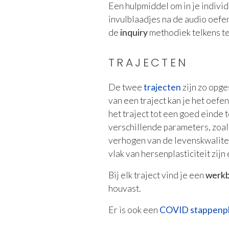
Een hulpmiddel om in je indivi
invulblaadjes na de audio oefen
de
inquiry
methodiek telkens te
TRAJECTEN
De twee
trajecten
zijn zo opge
van een traject kan je het oefe
het traject tot een goed einde
verschillende parameters, zoal
verhogen van de levenskwalitei
vlak van hersenplasticiteit zijn
Bij elk traject vind je een
werk
houvast.
Er is ook een
COVID stappenp