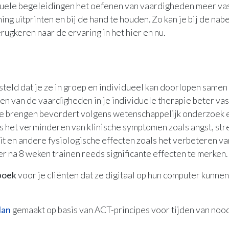
duele begeleidingen het oefenen van vaardigheden meer vast
ing uitprinten en bij de hand te houden. Zo kan je bij de na
rugkeren naar de ervaring in het hier en nu.
steld dat je ze in groep en individueel kan doorlopen samen m
nen van de vaardigheden in je individuele therapie beter va
 te brengen bevordert volgens wetenschappelijk onderzoek
s het verminderen van klinische symptomen zoals angst, str
t en andere fysiologische effecten zoals het verbeteren v
 er na 8 weken trainen reeds significante effecten te merken.
boek
voor je cliënten dat ze digitaal op hun computer kunnen
lan
gemaakt op basis van ACT-principes voor tijden van nood