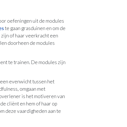
voor oefeningen uit de modules
es
te gaan grasduinen en om de
 zijn of haar veerkracht een
ellen doorheen de modules
ent te trainen. De modules zijn
r een evenwicht tussen het
indfulness, omgaan met
pverlener is het motiveren van
 de cliënt en hem of haar op
 om deze vaardigheden aan te