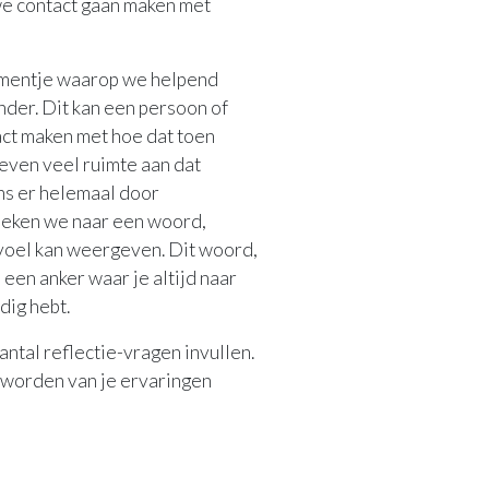
we contact gaan maken met
mentje waarop we helpend
der. Dit kan een persoon of
act maken met hoe dat toen
even veel ruimte aan dat
ns er helemaal door
oeken we naar een woord,
evoel kan weergeven. Dit woord,
een anker waar je altijd naar
odig hebt.
antal reflectie-vragen invullen.
e worden van je ervaringen