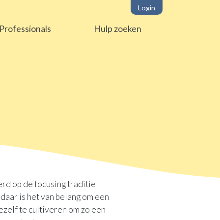
Login
Professionals
Hulp zoeken
rd op de focusing traditie
daar is het van belang om een
ezelf te cultiveren om zo een