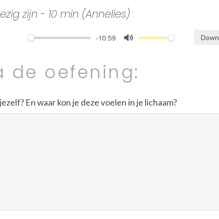
ig zijn - 10 min (Annelies)
-10:59
Downl
Mute
a de oefening:
ezelf? En waar kon je deze voelen in je lichaam?