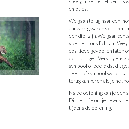
stevig anker te hebben als 
emoties.
We gaan terug naar een mo
aanwezig waren voor een an
een dier zijn. We gaan cont
voelde in ons lichaam. We g
positieve gevoel en laten o
doordringen. Vervolgens z
symbool of beeld dat dit g
beeld of symbool wordt dan 
terug kan keren als je het n
Na de oefening kan je een a
Dit helpt je om je bewust t
tijdens de oefening.