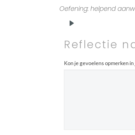
Oefening: helpend aanwez
Play
Reflectie n
Kon je gevoelens opmerken in j