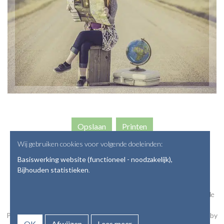
Opslaan
Wij gebruiken cookies voor volgende doeleinden:
Basiswerking website (functioneel - noodzakelijk),
Bijhouden statistieken
.
© Copyright 2026 | Vaardig leven •
onlinehulp@ahasverus.be
• Alle
rechten voorbehouden
Privacyverklaring
•
Webdesign door Zenjoy in Leuven
•
Powered by
OK
Afwijzen
Lees meer