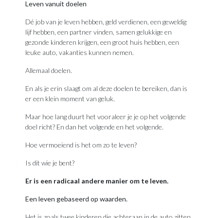
Leven vanuit doelen
Dé job van je leven hebben, geld verdienen, een geweldig
lijf hebben, een partner vinden, samen gelukkige en
gezonde kinderen krijgen, een groot huis hebben, een
leuke auto, vakanties kunnen nemen.
Allemaal doelen.
En als je erin slaagt om al deze doelen te bereiken, dan is
er een klein moment van geluk.
Maar hoe lang duurt het vooraleer je je op het volgende
doel richt? En dan het volgende en het volgende.
Hoe vermoeiend is het om zo te leven?
Is dit wie je bent?
Er is een radicaal andere manier om te leven.
Een leven gebaseerd op waarden.
Het is zoals twee kinderen die achteraan in de auto zitten