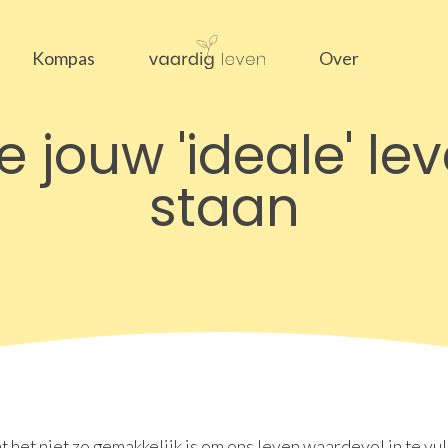
Kompas
Over
e jouw 'ideale' le
staan
t het niet zo gemakkelijk is om ons leven waardevol in te vul