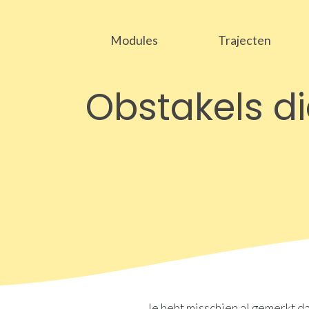
Modules
Trajecten
Obstakels di
Je hebt misschien al gemerkt da