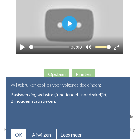
Play
00:00
Play
Mute
Enter
fullscreen
Opslaan
Wij gebruiken cookies voor volgende doeleinden:
Basiswerking website (functioneel - noodzakelijk),
Bijhouden statistieken
.
© Copyright 2026 | Vaardig leven •
onlinehulp@ahasverus.be
• Alle
rechten voorbehouden
Privacyverklaring
•
Webdesign door Zenjoy in Leuven
•
Powered by
OK
Afwijzen
Lees meer
Nimbu