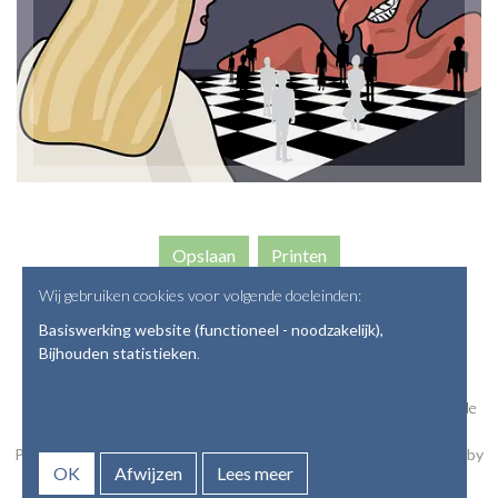
Opslaan
Wij gebruiken cookies voor volgende doeleinden:
Basiswerking website (functioneel - noodzakelijk),
Bijhouden statistieken
.
© Copyright 2026 | Vaardig leven •
onlinehulp@ahasverus.be
• Alle
rechten voorbehouden
Privacyverklaring
•
Webdesign door Zenjoy in Leuven
•
Powered by
OK
Afwijzen
Lees meer
Nimbu