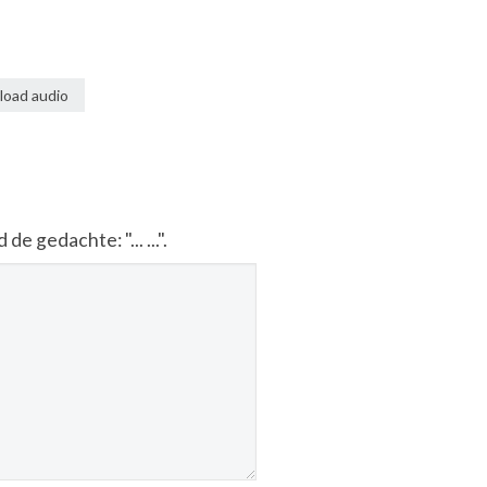
oad audio
 gedachte: "... ...".