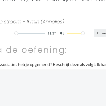
 stroom - 11 min (Annelies)
11:37
Downl
Mute
a de oefening:
ciaties heb je opgemerkt? Beschrijf deze als volgt: Ik had de