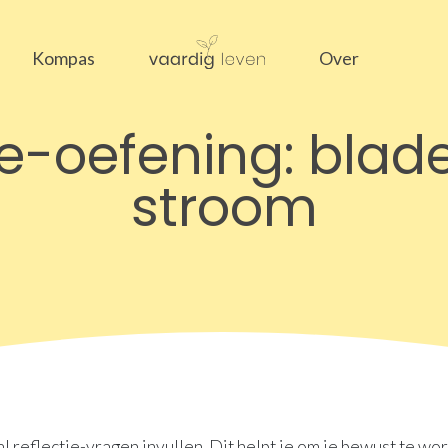
Kompas
Over
ie-oefening: blad
stroom
l reflectie-vragen invullen. Dit helpt je om je bewust te wo