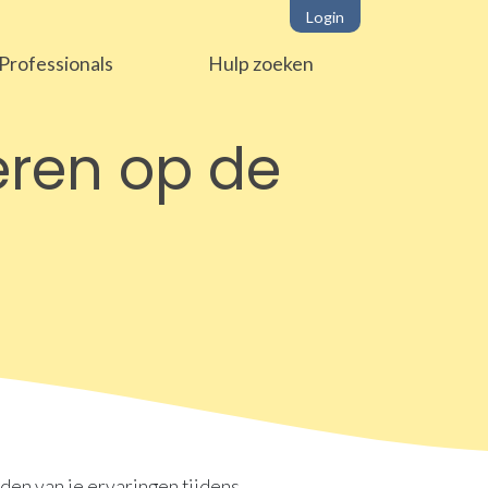
Login
Professionals
Hulp zoeken
eren op de
rden van je ervaringen tijdens