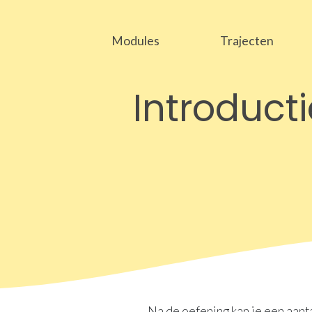
Modules
Trajecten
Introduct
Na de oefening kan je een aanta