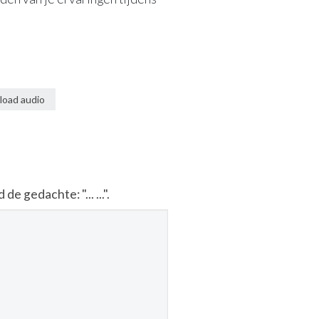
oad audio
 gedachte: "... ...".