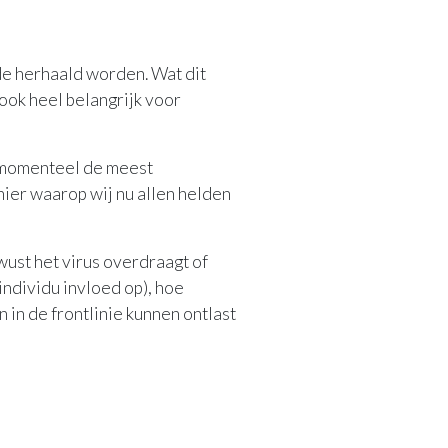
de herhaald worden. Wat dit
 ook heel belangrijk voor
is momenteel de meest
ier waarop wij nu allen helden
ust het virus overdraagt of
ndividu invloed op), hoe
in de frontlinie kunnen ontlast