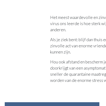
Het meest waardevolle en zinvo
virus ons leerde is hoe sterk w
anderen.
Als je ziek bent: blijf dan thu
zinvolle act van enorme vriend
kunnen zijn.
Hou ook afstand en bescherm je
doorkrijgt van een asymptomati
sneller de quarantaine maatreg
worden van de enorme stress wa