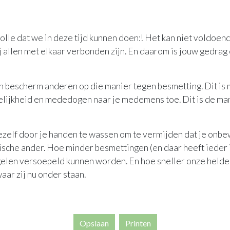
lle dat we in deze tijd kunnen doen:! Het kan niet voldoen
ij allen met elkaar verbonden zijn. En daarom is jouw gedrag
is en bescherm anderen op die manier tegen besmetting. Dit 
elijkheid en mededogen naar je medemens toe. Dit is de man
zelf door je handen te wassen om te vermijden dat je onbew
sche ander. Hoe minder besmettingen (en daar heeft ieder i
elen versoepeld kunnen worden. En hoe sneller onze helden 
ar zij nu onder staan.
Opslaan